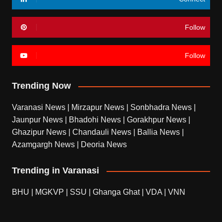
Follow
Follow
Trending Now
Varanasi News
|
Mirzapur News
|
Sonbhadra News
|
Jaunpur News
|
Bhadohi News
|
Gorakhpur News
|
Ghazipur News
|
Chandauli News
|
Ballia News
|
Azamgargh News
|
Deoria News
Trending in Varanasi
BHU
|
MGKVP
|
SSU
|
Ghanga Ghat
|
VDA
|
VNN