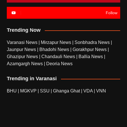
Follow
Trending Now
Varanasi News
|
Mirzapur News
|
Sonbhadra News
|
Jaunpur News
|
Bhadohi News
|
Gorakhpur News
|
Ghazipur News
|
Chandauli News
|
Ballia News
|
Azamgargh News
|
Deoria News
Trending in Varanasi
BHU
|
MGKVP
|
SSU
|
Ghanga Ghat
|
VDA
|
VNN