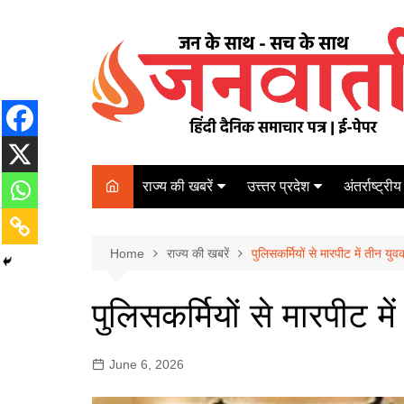
Skip
to
content
राज्य की खबरें
उत्त्तर प्रदेश
अंतर्राष्ट्रीय
बिहार
Varanasi
दरभंगा
पर्यटन
कानपुर
Home
कोलकाता
राज्य की खबरें
पुलिसकर्मियों से मारपीट में तीन युव
पटना
अम्बेडकर नगर
चेन्नई
भागलपुर
पुलिसकर्मियों से मारपीट म
आज़मगढ़
नई दिल्ली
ग़ाज़ीपुर
मुम्बई
June 6, 2026
बलिया