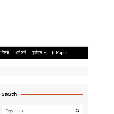
 गैलरी
धर्म कर्म
पूर्वांचल
E-Paper
Varanasi
जौनपुर
गोरखपुर
ग़ाज़ीपुर
Search
मीरजापुर