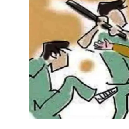
गोरखपुर
लखनऊ
सोनभद्र