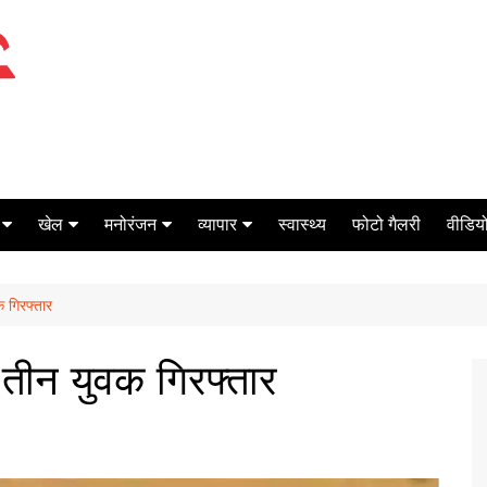
खेल
मनोरंजन
व्यापार
स्वास्थ्य
फोटो गैलरी
वीडियो
क्रिकेट
बॉक्स ऑफिस
शेयर मार्केट
क गिरफ्तार
टेनिस
मिर्च मसाला
ऑटो मोबाइल
फूटबाल
बैंकिंग
ें तीन युवक गिरफ्तार