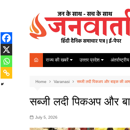
Skip
to
content
राज्य की खबरें
उत्त्तर प्रदेश
अंतर्राष्ट्रीय
बिहार
Varanasi
दरभंगा
पर्यटन
कानपुर
Home
कोलकाता
Varanasi
सब्जी लदी पिकअप और बाइक की आमने
पटना
अम्बेडकर नगर
चेन्नई
भागलपुर
सब्जी लदी पिकअप और बा
आज़मगढ़
नई दिल्ली
ग़ाज़ीपुर
मुम्बई
July 5, 2026
बलिया