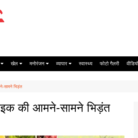
खेल
मनोरंजन
व्यापार
स्वास्थ्य
फोटो गैलरी
वीडियो
क्रिकेट
बॉक्स ऑफिस
शेयर मार्केट
-सामने भिड़ंत
टेनिस
मिर्च मसाला
ऑटो मोबाइल
फूटबाल
बैंकिंग
इक की आमने-सामने भिड़ंत