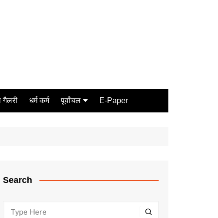
 गैलरी
धर्म कर्म
पूर्वांचल
E-Paper
Varanasi
जौनपुर
गोरखपुर
ग़ाज़ीपुर
Search
मीरजापुर