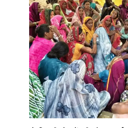
गोरखपुर
लखनऊ
सोनभद्र