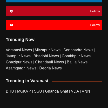
Follow
Follow
Trending Now
Varanasi News
|
Mirzapur News
|
Sonbhadra News
|
Jaunpur News
|
Bhadohi News
|
Gorakhpur News
|
Ghazipur News
|
Chandauli News
|
Ballia News
|
Azamgargh News
|
Deoria News
Trending in Varanasi
BHU
|
MGKVP
|
SSU
|
Ghanga Ghat
|
VDA
|
VNN