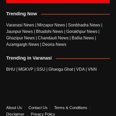
Trending Now
Varanasi News
|
Mirzapur News
|
Sonbhadra News
|
Jaunpur News
|
Bhadohi News
|
Gorakhpur News
|
Ghazipur News
|
Chandauli News
|
Ballia News
|
Azamgargh News
|
Deoria News
Trending in Varanasi
BHU
|
MGKVP
|
SSU
|
Ghanga Ghat
|
VDA
|
VNN
About Us
Contact Us
Terms & Conditions
Disclaimer
Privacy Policy