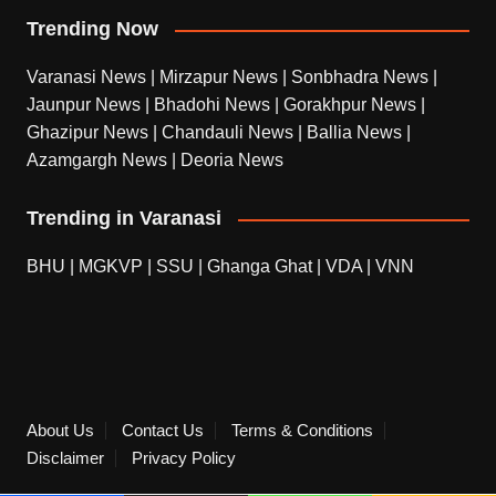
Trending Now
Varanasi News
|
Mirzapur News
|
Sonbhadra News
|
Jaunpur News
|
Bhadohi News
|
Gorakhpur News
|
Ghazipur News
|
Chandauli News
|
Ballia News
|
Azamgargh News
|
Deoria News
Trending in Varanasi
BHU
|
MGKVP
|
SSU
|
Ghanga Ghat
|
VDA
|
VNN
About Us
Contact Us
Terms & Conditions
Disclaimer
Privacy Policy