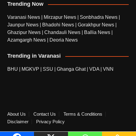
Trending Now
Varanasi News
|
Mirzapur News
|
Sonbhadra News
|
Jaunpur News
|
Bhadohi News
|
Gorakhpur News
|
Ghazipur News
|
Chandauli News
|
Ballia News
|
Azamgargh News
|
Deoria News
Trending in Varanasi
BHU
|
MGKVP
|
SSU
|
Ghanga Ghat
|
VDA
|
VNN
About Us
Contact Us
Terms & Conditions
Disclaimer
Privacy Policy