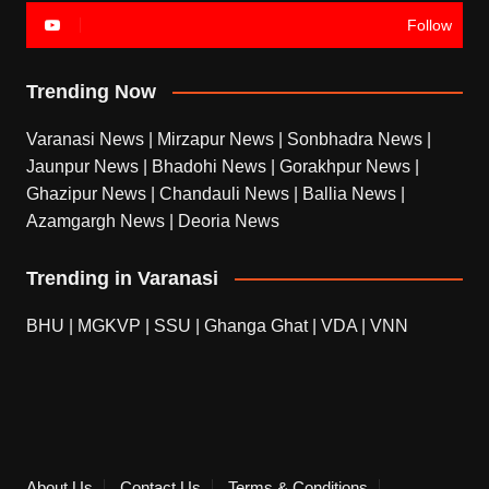
Follow
Trending Now
Varanasi News
|
Mirzapur News
|
Sonbhadra News
|
Jaunpur News
|
Bhadohi News
|
Gorakhpur News
|
Ghazipur News
|
Chandauli News
|
Ballia News
|
Azamgargh News
|
Deoria News
Trending in Varanasi
BHU
|
MGKVP
|
SSU
|
Ghanga Ghat
|
VDA
|
VNN
About Us
Contact Us
Terms & Conditions