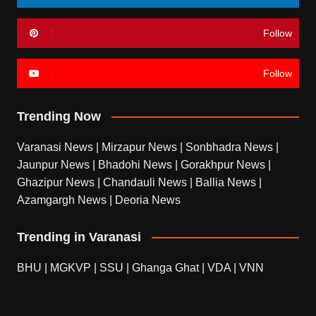
Follow
Follow
Trending Now
Varanasi News
|
Mirzapur News
|
Sonbhadra News
|
Jaunpur News
|
Bhadohi News
|
Gorakhpur News
|
Ghazipur News
|
Chandauli News
|
Ballia News
|
Azamgargh News
|
Deoria News
Trending in Varanasi
BHU
|
MGKVP
|
SSU
|
Ghanga Ghat
|
VDA
|
VNN