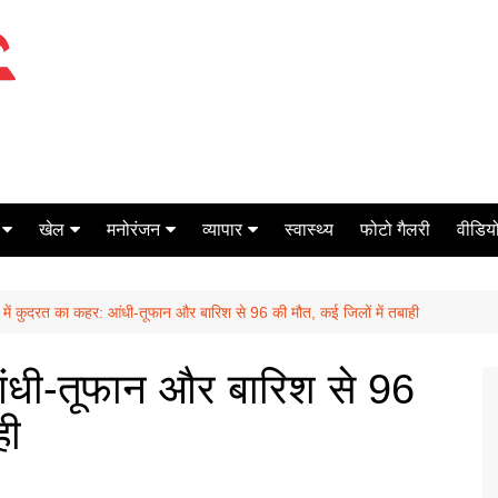
खेल
मनोरंजन
व्यापार
स्वास्थ्य
फोटो गैलरी
वीडियो
क्रिकेट
बॉक्स ऑफिस
शेयर मार्केट
ी में कुदरत का कहर: आंधी-तूफान और बारिश से 96 की मौत, कई जिलों में तबाही
टेनिस
मिर्च मसाला
ऑटो मोबाइल
फूटबाल
बैंकिंग
आंधी-तूफान और बारिश से 96
ही