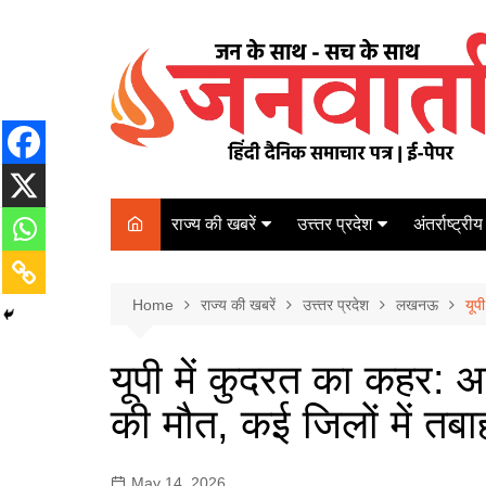
Skip
to
content
राज्य की खबरें
उत्त्तर प्रदेश
अंतर्राष्ट्रीय
बिहार
Varanasi
दरभंगा
पर्यटन
कानपुर
Home
कोलकाता
राज्य की खबरें
उत्त्तर प्रदेश
लखनऊ
पटना
यूप
अम्बेडकर नगर
चेन्नई
भागलपुर
यूपी में कुदरत का कहर: 
आज़मगढ़
नई दिल्ली
की मौत, कई जिलों में तबा
ग़ाज़ीपुर
मुम्बई
बलिया
May 14, 2026