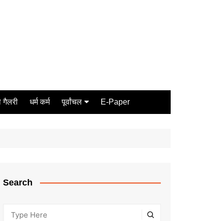
 गैलरी
धर्म कर्म
पूर्वांचल
E-Paper
Varanasi
जौनपुर
गोरखपुर
ग़ाज़ीपुर
Search
मीरजापुर