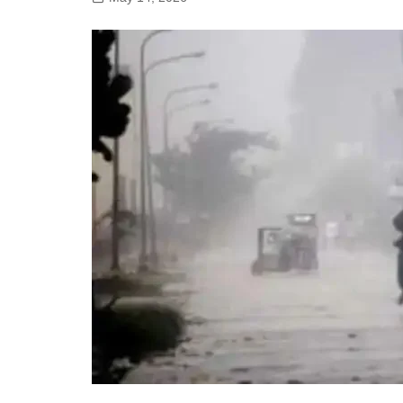
गोरखपुर
लखनऊ
सोनभद्र