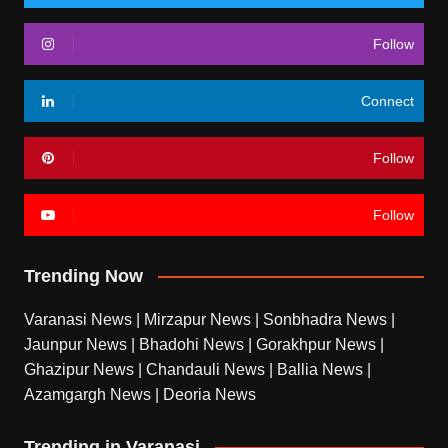
Follow
Connect
Follow
Follow
Trending Now
Varanasi News
|
Mirzapur News
|
Sonbhadra News
|
Jaunpur News
|
Bhadohi News
|
Gorakhpur News
|
Ghazipur News
|
Chandauli News
|
Ballia News
|
Azamgargh News
|
Deoria News
Trending in Varanasi