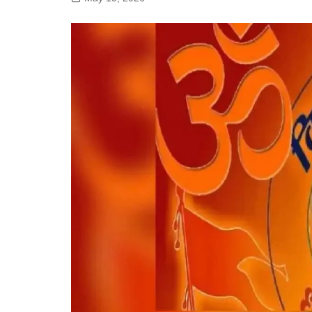
गोरखपुर
लखनऊ
सोनभद्र