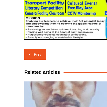
Post
Prev
navigation
Related articles