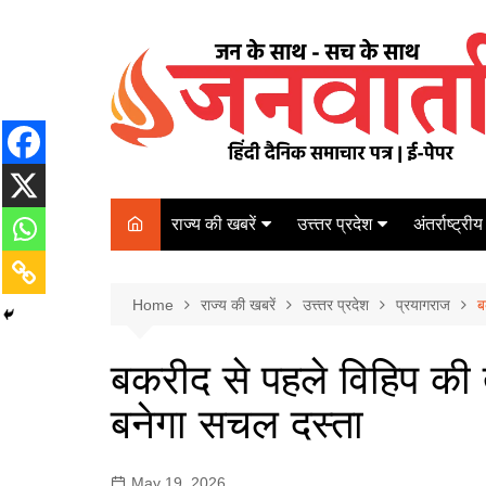
Skip
to
content
राज्य की खबरें
उत्त्तर प्रदेश
अंतर्राष्ट्रीय
बिहार
Varanasi
दरभंगा
पर्यटन
कानपुर
Home
कोलकाता
राज्य की खबरें
उत्त्तर प्रदेश
प्रयागराज
पटना
ब
अम्बेडकर नगर
चेन्नई
भागलपुर
बकरीद से पहले विहिप की त
आज़मगढ़
नई दिल्ली
बनेगा सचल दस्ता
ग़ाज़ीपुर
मुम्बई
बलिया
May 19, 2026