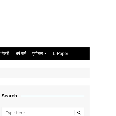
 गैलरी
धर्म कर्म
पूर्वांचल
E-Paper
Varanasi
जौनपुर
गोरखपुर
ग़ाज़ीपुर
Search
मीरजापुर