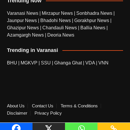
Trending Now
Varanasi News
|
Mirzapur News
|
Sonbhadra News
|
Jaunpur News
|
Bhadohi News
|
Gorakhpur News
|
Ghazipur News
|
Chandauli News
|
Ballia News
|
Azamgargh News
|
Deoria News
Trending in Varanasi
BHU
|
MGKVP
|
SSU
|
Ghanga Ghat
|
VDA
|
VNN
About Us
Contact Us
Terms & Conditions
Disclaimer
Privacy Policy