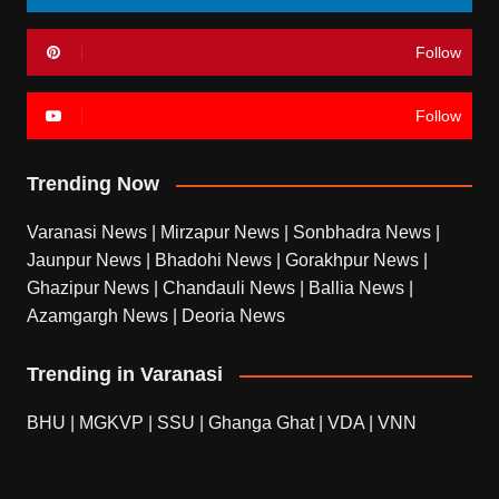
Follow
Follow
Trending Now
Varanasi News
|
Mirzapur News
|
Sonbhadra News
|
Jaunpur News
|
Bhadohi News
|
Gorakhpur News
|
Ghazipur News
|
Chandauli News
|
Ballia News
|
Azamgargh News
|
Deoria News
Trending in Varanasi
BHU
|
MGKVP
|
SSU
|
Ghanga Ghat
|
VDA
|
VNN