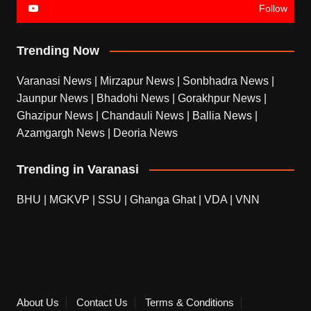
Follow
Trending Now
Varanasi News
|
Mirzapur News
|
Sonbhadra News
|
Jaunpur News
|
Bhadohi News
|
Gorakhpur News
|
Ghazipur News
|
Chandauli News
|
Ballia News
|
Azamgargh News
|
Deoria News
Trending in Varanasi
BHU
|
MGKVP
|
SSU
|
Ghanga Ghat
|
VDA
|
VNN
About Us
Contact Us
Terms & Conditions