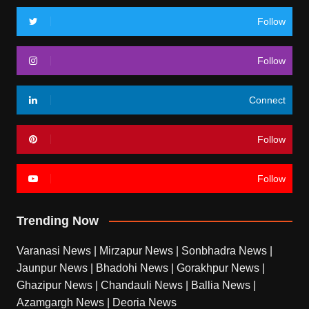
Follow
Follow
Connect
Follow
Follow
Trending Now
Varanasi News
|
Mirzapur News
|
Sonbhadra News
|
Jaunpur News
|
Bhadohi News
|
Gorakhpur News
|
Ghazipur News
|
Chandauli News
|
Ballia News
|
Azamgargh News
|
Deoria News