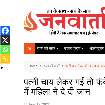
Skip
to
content
राज्य की खबरें
उत्त्तर प्रदेश
अंतर्राष्ट्रीय
बिहार
Varanasi
दरभंगा
पर्यटन
कानपुर
Home
कोलकाता
राज्य की खबरें
​​​​​​​पत्नी चाय लेकर गई तो फंदे से 
पटना
अम्बेडकर नगर
चेन्नई
भागलपुर
​​​​​​​पत्नी चाय लेकर गई त
आज़मगढ़
नई दिल्ली
में महिला ने दे दी जान
ग़ाज़ीपुर
मुम्बई
बलिया
June 17, 2022