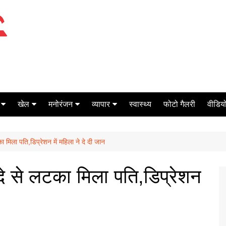
खेल
मनोरंजन
व्यापार
स्वास्थ्य
फोटो गैलरी
वीडियो
क्रिकेट
बॉक्स ऑफिस
शेयर मार्केट
लटका मिला पति,डिप्रेशन में महिला ने दे दी जान
टेनिस
मिर्च मसाला
ऑटो मोबाइल
फूटबाल
बैंकिंग
ो फंदे से लटका मिला पति,डिप्रेशन