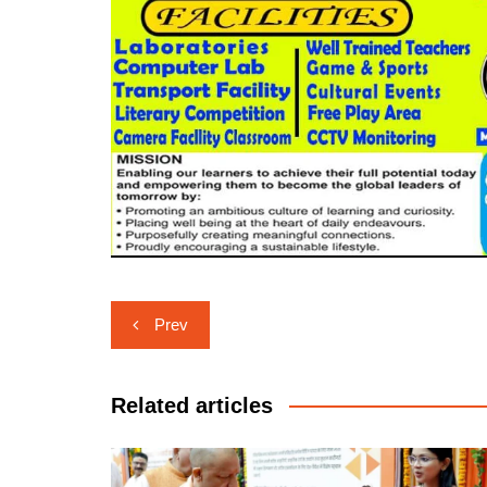
Post
Prev
navigation
Related articles