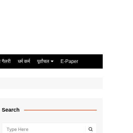
 गैलरी
धर्म कर्म
पूर्वांचल
E-Paper
Varanasi
जौनपुर
गोरखपुर
ग़ाज़ीपुर
Search
मीरजापुर