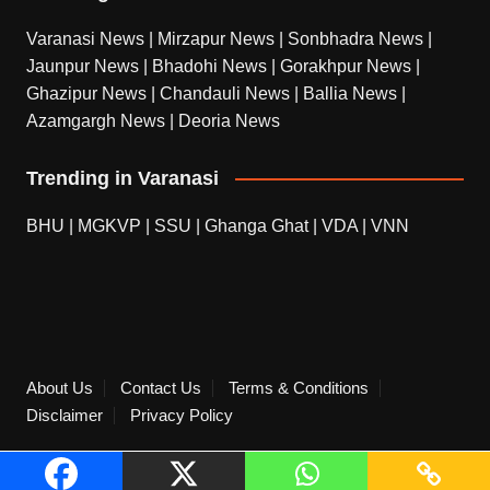
Varanasi News
|
Mirzapur News
|
Sonbhadra News
|
Jaunpur News
|
Bhadohi News
|
Gorakhpur News
|
Ghazipur News
|
Chandauli News
|
Ballia News
|
Azamgargh News
|
Deoria News
Trending in Varanasi
BHU
|
MGKVP
|
SSU
|
Ghanga Ghat
|
VDA
|
VNN
About Us
Contact Us
Terms & Conditions
Disclaimer
Privacy Policy