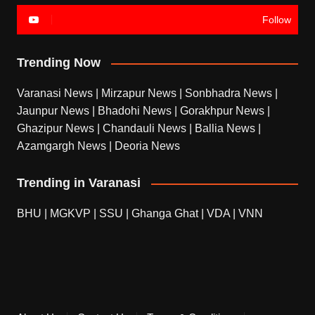
Follow
Trending Now
Varanasi News
|
Mirzapur News
|
Sonbhadra News
|
Jaunpur News
|
Bhadohi News
|
Gorakhpur News
|
Ghazipur News
|
Chandauli News
|
Ballia News
|
Azamgargh News
|
Deoria News
Trending in Varanasi
BHU
|
MGKVP
|
SSU
|
Ghanga Ghat
|
VDA
|
VNN