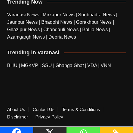
Trending Now
Varanasi News
|
Mirzapur News
|
Sonbhadra News
|
Jaunpur News
|
Bhadohi News
|
Gorakhpur News
|
Ghazipur News
|
Chandauli News
|
Ballia News
|
Azamgargh News
|
Deoria News
Trending in Varanasi
BHU
|
MGKVP
|
SSU
|
Ghanga Ghat
|
VDA
|
VNN
About Us
Contact Us
Terms & Conditions
Disclaimer
Privacy Policy