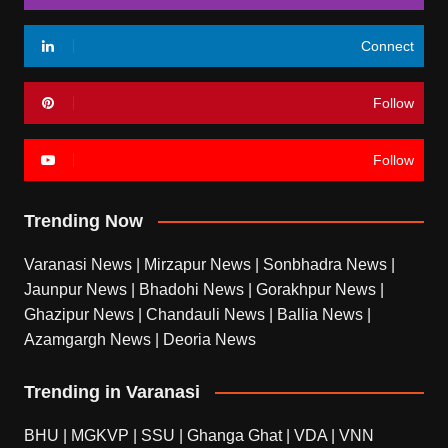
Connect
Follow
Follow
Trending Now
Varanasi News
|
Mirzapur News
|
Sonbhadra News
|
Jaunpur News
|
Bhadohi News
|
Gorakhpur News
|
Ghazipur News
|
Chandauli News
|
Ballia News
|
Azamgargh News
|
Deoria News
Trending in Varanasi
BHU
|
MGKVP
|
SSU
|
Ghanga Ghat
|
VDA
|
VNN