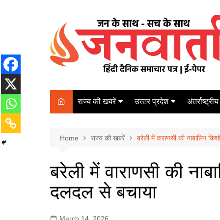
Skip
to
content
राज्य की खबरें
उत्त्तर प्रदेश
अंतर्राष्ट्रीय
बिहार
Varanasi
दरभंगा
पर्यटन
कानपुर
Home
कोलकाता
राज्य की खबरें
बरेली में वाराणसी की नाबालिग किश
पटना
अम्बेडकर नगर
चेन्नई
भागलपुर
बरेली में वाराणसी की नाबा
आज़मगढ़
नई दिल्ली
दलदल से बचाया
ग़ाज़ीपुर
मुम्बई
बलिया
March 14, 2026