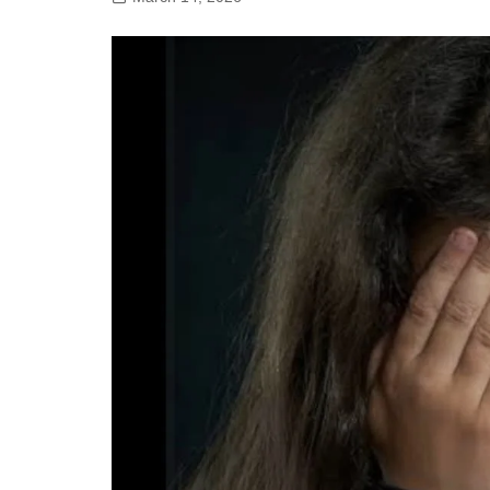
गोरखपुर
लखनऊ
सोनभद्र