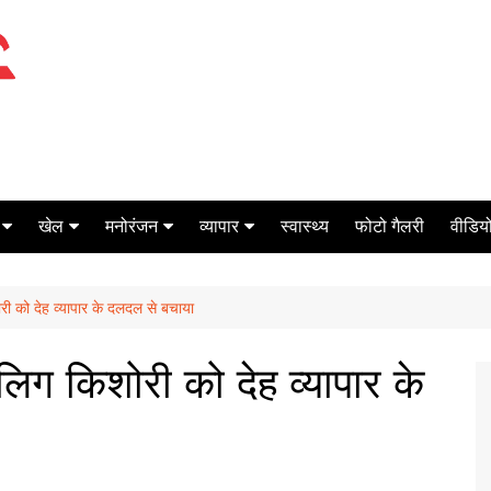
खेल
मनोरंजन
व्यापार
स्वास्थ्य
फोटो गैलरी
वीडियो
क्रिकेट
बॉक्स ऑफिस
शेयर मार्केट
ोरी को देह व्यापार के दलदल से बचाया
टेनिस
मिर्च मसाला
ऑटो मोबाइल
फूटबाल
बैंकिंग
लिग किशोरी को देह व्यापार के