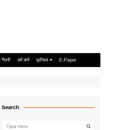
 गैलरी
धर्म कर्म
पूर्वांचल
E-Paper
Varanasi
जौनपुर
गोरखपुर
ग़ाज़ीपुर
Search
मीरजापुर