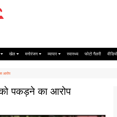
खेल
मनोरंजन
व्यापार
स्वास्थ्य
फोटो गैलरी
वीडियो
क्रिकेट
बॉक्स ऑफिस
शेयर मार्केट
 का आरोप
टेनिस
मिर्च मसाला
ऑटो मोबाइल
फूटबाल
बैंकिंग
 को पकड़ने का आरोप