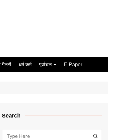
 गैलरी
धर्म कर्म
पूर्वांचल
E-Paper
Varanasi
जौनपुर
गोरखपुर
ग़ाज़ीपुर
Search
मीरजापुर