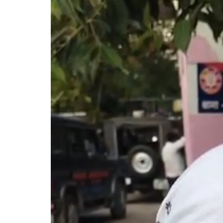
गोरखपुर
लखनऊ
सोनभद्र