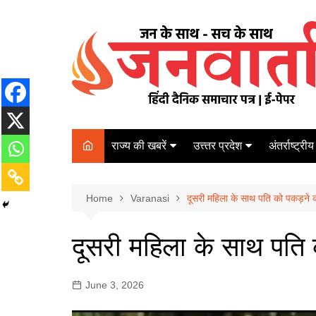
Skip
to
content
राज्य की खबरें
उत्त्तर प्रदेश
अंतर्राष्ट्रीय
बिहार
Varanasi
दरभंगा
पर्यटन
कानपुर
Home
कोलकाता
Varanasi
दूसरी महिला के साथ पति को पकड़ने
पटना
अम्बेडकर नगर
चेन्नई
भागलपुर
दूसरी महिला के साथ पति
आज़मगढ़
नई दिल्ली
ग़ाज़ीपुर
मुम्बई
June 3, 2026
बलिया