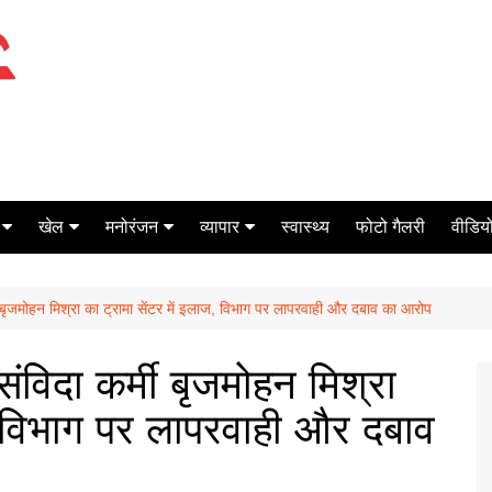
खेल
मनोरंजन
व्यापार
स्वास्थ्य
फोटो गैलरी
वीडियो
क्रिकेट
बॉक्स ऑफिस
शेयर मार्केट
्मी बृजमोहन मिश्रा का ट्रामा सेंटर में इलाज, विभाग पर लापरवाही और दबाव का आरोप
टेनिस
मिर्च मसाला
ऑटो मोबाइल
फूटबाल
बैंकिंग
 संविदा कर्मी बृजमोहन मिश्रा
ज, विभाग पर लापरवाही और दबाव