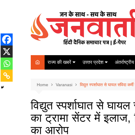
Skip
to
content
राज्य की खबरें
उत्त्तर प्रदेश
अंतर्राष्ट्रीय
बिहार
Varanasi
दरभंगा
पर्यटन
कानपुर
Home
कोलकाता
Varanasi
विद्युत स्पर्शाघात से घायल संविदा कर
पटना
अम्बेडकर नगर
चेन्नई
भागलपुर
विद्युत स्पर्शाघात से घायल
आज़मगढ़
नई दिल्ली
का ट्रामा सेंटर में इला
ग़ाज़ीपुर
मुम्बई
बलिया
का आरोप