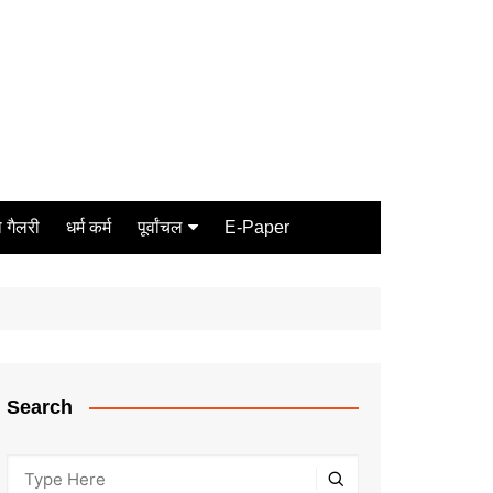
 गैलरी
धर्म कर्म
पूर्वांचल
E-Paper
Varanasi
जौनपुर
गोरखपुर
ग़ाज़ीपुर
Search
मीरजापुर