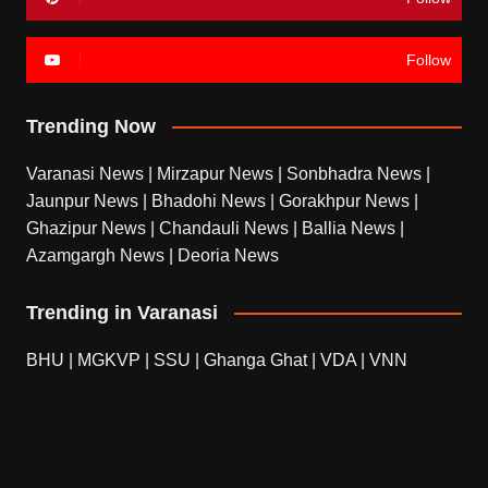
Follow
Trending Now
Varanasi News
|
Mirzapur News
|
Sonbhadra News
|
Jaunpur News
|
Bhadohi News
|
Gorakhpur News
|
Ghazipur News
|
Chandauli News
|
Ballia News
|
Azamgargh News
|
Deoria News
Trending in Varanasi
BHU
|
MGKVP
|
SSU
|
Ghanga Ghat
|
VDA
|
VNN