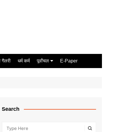
 गैलरी
धर्म कर्म
पूर्वांचल
E-Paper
Varanasi
जौनपुर
गोरखपुर
ग़ाज़ीपुर
Search
मीरजापुर