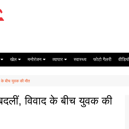
खेल
मनोरंजन
व्यापार
स्वास्थ्य
फोटो गैलरी
वीडियो
क्रिकेट
बॉक्स ऑफिस
शेयर मार्केट
ाद के बीच युवक की मौत
टेनिस
मिर्च मसाला
ऑटो मोबाइल
फूटबाल
बैंकिंग
 बदलीं, विवाद के बीच युवक की