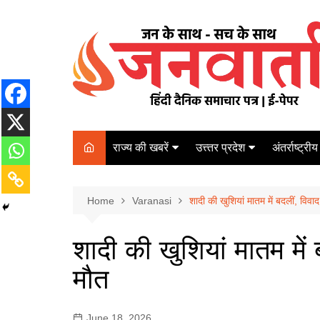
Skip
to
content
राज्य की खबरें
उत्त्तर प्रदेश
अंतर्राष्ट्रीय
बिहार
Varanasi
दरभंगा
पर्यटन
कानपुर
Home
कोलकाता
Varanasi
शादी की खुशियां मातम में बदलीं, विव
पटना
अम्बेडकर नगर
चेन्नई
भागलपुर
शादी की खुशियां मातम में
आज़मगढ़
नई दिल्ली
मौत
ग़ाज़ीपुर
मुम्बई
बलिया
June 18, 2026