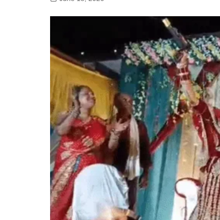
गोरखपुर
लखनऊ
सोनभद्र