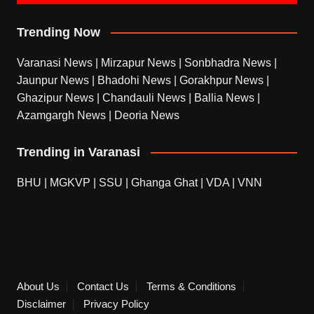
Trending Now
Varanasi News
|
Mirzapur News
|
Sonbhadra News
|
Jaunpur News
|
Bhadohi News
|
Gorakhpur News
|
Ghazipur News
|
Chandauli News
|
Ballia News
|
Azamgargh News
|
Deoria News
Trending in Varanasi
BHU
|
MGKVP
|
SSU
|
Ghanga Ghat
|
VDA
|
VNN
About Us
Contact Us
Terms & Conditions
Disclaimer
Privacy Policy