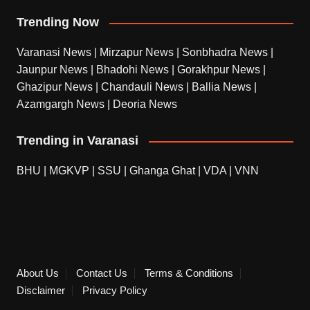
Trending Now
Varanasi News
|
Mirzapur News
|
Sonbhadra News
|
Jaunpur News
|
Bhadohi News
|
Gorakhpur News
|
Ghazipur News
|
Chandauli News
|
Ballia News
|
Azamgargh News
|
Deoria News
Trending in Varanasi
BHU
|
MGKVP
|
SSU
|
Ghanga Ghat
|
VDA
|
VNN
About Us
Contact Us
Terms & Conditions
Disclaimer
Privacy Policy