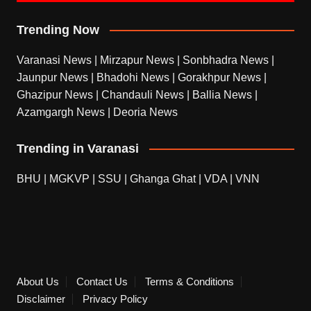
Trending Now
Varanasi News
|
Mirzapur News
|
Sonbhadra News
|
Jaunpur News
|
Bhadohi News
|
Gorakhpur News
|
Ghazipur News
|
Chandauli News
|
Ballia News
|
Azamgargh News
|
Deoria News
Trending in Varanasi
BHU
|
MGKVP
|
SSU
|
Ghanga Ghat
|
VDA
|
VNN
About Us
Contact Us
Terms & Conditions
Disclaimer
Privacy Policy