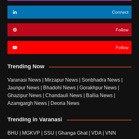
Connect
Follow
Follow
Trending Now
Varanasi News
|
Mirzapur News
|
Sonbhadra News
|
Jaunpur News
|
Bhadohi News
|
Gorakhpur News
|
Ghazipur News
|
Chandauli News
|
Ballia News
|
Azamgargh News
|
Deoria News
Trending in Varanasi
BHU
|
MGKVP
|
SSU
|
Ghanga Ghat
|
VDA
|
VNN