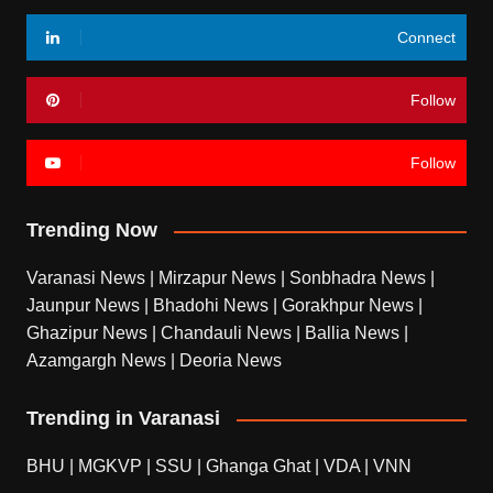
Connect
Follow
Follow
Trending Now
Varanasi News
|
Mirzapur News
|
Sonbhadra News
|
Jaunpur News
|
Bhadohi News
|
Gorakhpur News
|
Ghazipur News
|
Chandauli News
|
Ballia News
|
Azamgargh News
|
Deoria News
Trending in Varanasi
BHU
|
MGKVP
|
SSU
|
Ghanga Ghat
|
VDA
|
VNN