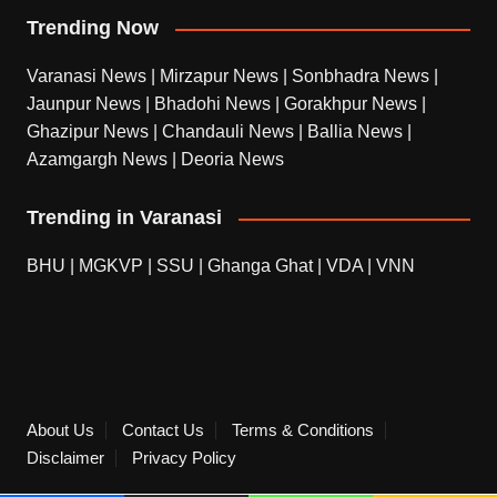
Trending Now
Varanasi News
|
Mirzapur News
|
Sonbhadra News
|
Jaunpur News
|
Bhadohi News
|
Gorakhpur News
|
Ghazipur News
|
Chandauli News
|
Ballia News
|
Azamgargh News
|
Deoria News
Trending in Varanasi
BHU
|
MGKVP
|
SSU
|
Ghanga Ghat
|
VDA
|
VNN
About Us
Contact Us
Terms & Conditions
Disclaimer
Privacy Policy