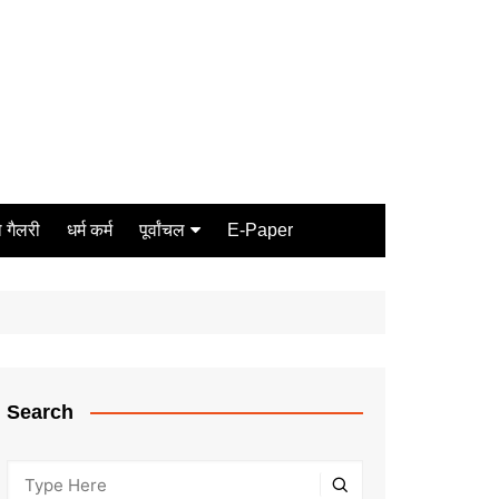
 गैलरी
धर्म कर्म
पूर्वांचल
E-Paper
Varanasi
जौनपुर
गोरखपुर
ग़ाज़ीपुर
Search
मीरजापुर