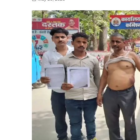
गोरखपुर
लखनऊ
सोनभद्र