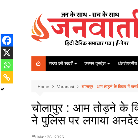
Skip
to
content
राज्य की खबरें
उत्त्तर प्रदेश
अंतर्राष्ट्रीय
बिहार
Varanasi
दरभंगा
पर्यटन
कानपुर
Home
कोलकाता
Varanasi
चोलापुर : आम तोड़ने के विवाद में म
पटना
अम्बेडकर नगर
चेन्नई
भागलपुर
चोलापुर : आम तोड़ने के वि
आज़मगढ़
नई दिल्ली
ने पुलिस पर लगाया अनद
ग़ाज़ीपुर
मुम्बई
बलिया
May 26, 2026