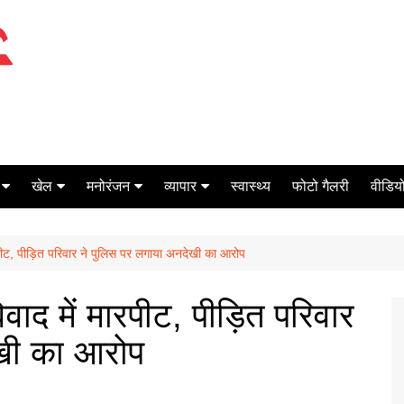
खेल
मनोरंजन
व्यापार
स्वास्थ्य
फोटो गैलरी
वीडियो
क्रिकेट
बॉक्स ऑफिस
शेयर मार्केट
ारपीट, पीड़ित परिवार ने पुलिस पर लगाया अनदेखी का आरोप
टेनिस
मिर्च मसाला
ऑटो मोबाइल
फूटबाल
बैंकिंग
वाद में मारपीट, पीड़ित परिवार
ेखी का आरोप