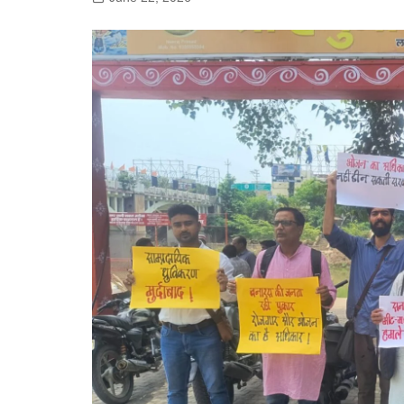
गोरखपुर
लखनऊ
सोनभद्र