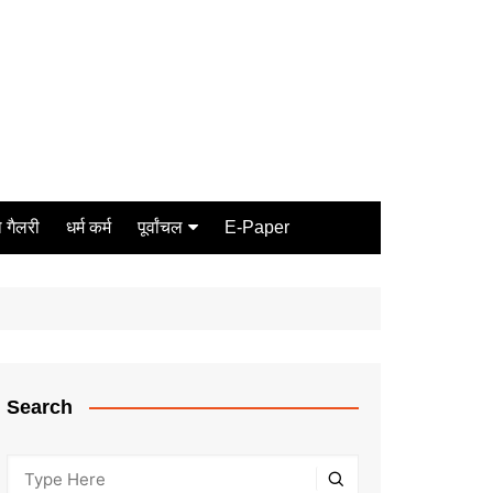
 गैलरी
धर्म कर्म
पूर्वांचल
E-Paper
Varanasi
जौनपुर
गोरखपुर
ग़ाज़ीपुर
Search
मीरजापुर