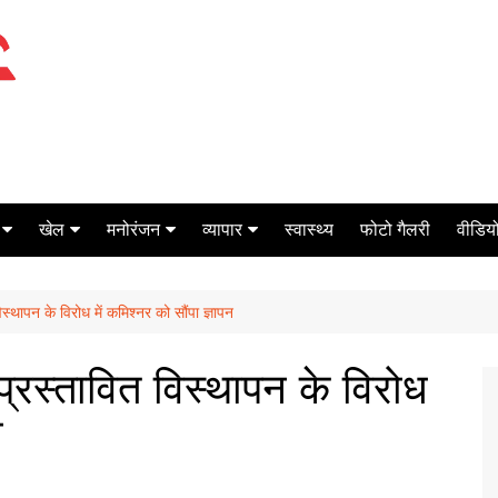
खेल
मनोरंजन
व्यापार
स्वास्थ्य
फोटो गैलरी
वीडियो
क्रिकेट
बॉक्स ऑफिस
शेयर मार्केट
स्थापन के विरोध में कमिश्नर को सौंपा ज्ञापन
टेनिस
मिर्च मसाला
ऑटो मोबाइल
फूटबाल
बैंकिंग
प्रस्तावित विस्थापन के विरोध
न