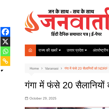
Skip
to
content
राज्य की खबरें
उत्त्तर प्रदेश
अंतर्राष्ट्रीय
बिहार
Varanasi
दरभंगा
पर्यटन
कानपुर
Home
कोलकाता
Varanasi
गंगा में फंसे 20 सैलानियों को NDRF न
पटना
अम्बेडकर नगर
चेन्नई
भागलपुर
गंगा में फंसे 20 सैलानिय
आज़मगढ़
नई दिल्ली
ग़ाज़ीपुर
मुम्बई
October 29, 2025
बलिया