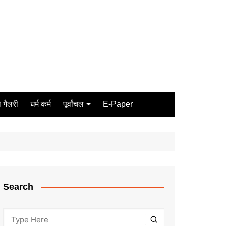
 गैलरी
धर्म कर्म
पूर्वांचल
E-Paper
Varanasi
जौनपुर
गोरखपुर
ग़ाज़ीपुर
Search
मीरजापुर