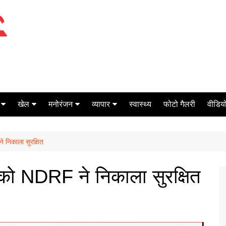
खेल
मनोरंजन
व्यापार
स्वास्थ्य
फोटो गैलरी
वीडियो
क्रिकेट
बॉक्स ऑफिस
शेयर मार्केट
े निकाला सुरक्षित
टेनिस
मिर्च मसाला
ऑटो मोबाइल
फूटबाल
बैंकिंग
ों को NDRF ने निकाला सुरक्षित