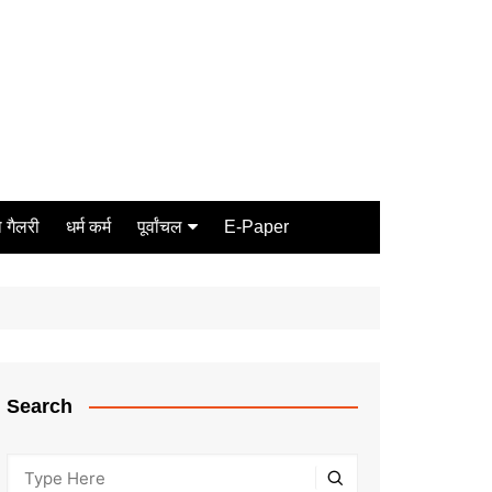
 गैलरी
धर्म कर्म
पूर्वांचल
E-Paper
Varanasi
जौनपुर
गोरखपुर
ग़ाज़ीपुर
Search
मीरजापुर