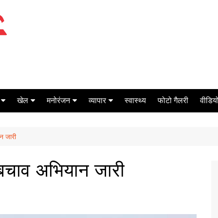
खेल
मनोरंजन
व्यापार
स्वास्थ्य
फोटो गैलरी
वीडियो
क्रिकेट
बॉक्स ऑफिस
शेयर मार्केट
ान जारी
टेनिस
मिर्च मसाला
ऑटो मोबाइल
फूटबाल
बैंकिंग
, बचाव अभियान जारी