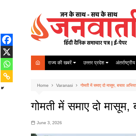
Skip
to
content
राज्य की खबरें
उत्त्तर प्रदेश
अंतर्राष्ट्रीय
बिहार
Varanasi
दरभंगा
पर्यटन
कानपुर
Home
कोलकाता
Varanasi
गोमती में समाए दो मासूम, बचाव अभिय
पटना
अम्बेडकर नगर
चेन्नई
भागलपुर
गोमती में समाए दो मासूम
आज़मगढ़
नई दिल्ली
ग़ाज़ीपुर
मुम्बई
June 3, 2026
बलिया