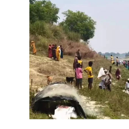
गोरखपुर
लखनऊ
सोनभद्र