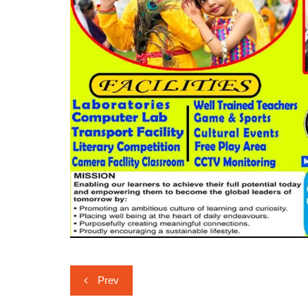
Post
Prev
navigation