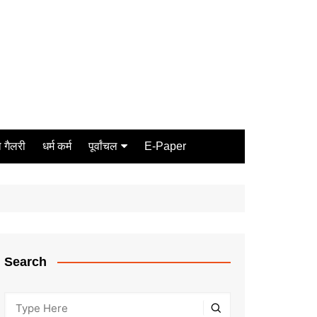
 गैलरी
धर्म कर्म
पूर्वांचल
E-Paper
Varanasi
जौनपुर
गोरखपुर
ग़ाज़ीपुर
Search
मीरजापुर