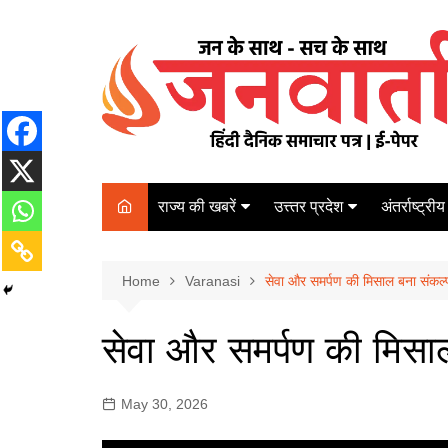
Skip
to
content
राज्य की खबरें
उत्त्तर प्रदेश
अंतर्राष्ट्रीय
बिहार
Varanasi
दरभंगा
पर्यटन
कानपुर
Home
कोलकाता
Varanasi
सेवा और समर्पण की मिसाल बना संकल्प 
पटना
अम्बेडकर नगर
चेन्नई
भागलपुर
सेवा और समर्पण की मिसाल 
आज़मगढ़
नई दिल्ली
ग़ाज़ीपुर
मुम्बई
May 30, 2026
बलिया