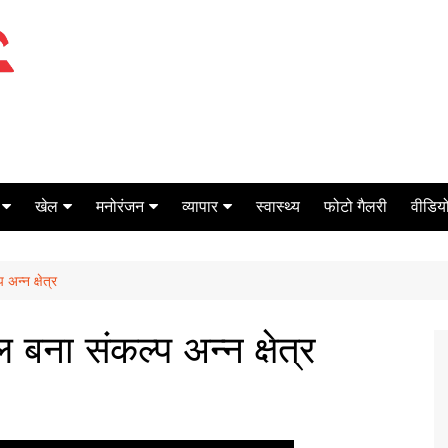
खेल
मनोरंजन
व्यापार
स्वास्थ्य
फोटो गैलरी
वीडियो
क्रिकेट
बॉक्स ऑफिस
शेयर मार्केट
अन्न क्षेत्र
टेनिस
मिर्च मसाला
ऑटो मोबाइल
फूटबाल
बैंकिंग
बना संकल्प अन्न क्षेत्र