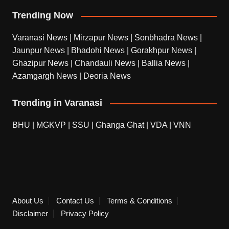
Trending Now
Varanasi News
|
Mirzapur News
|
Sonbhadra News
|
Jaunpur News
|
Bhadohi News
|
Gorakhpur News
|
Ghazipur News
|
Chandauli News
|
Ballia News
|
Azamgargh News
|
Deoria News
Trending in Varanasi
BHU
|
MGKVP
|
SSU
|
Ghanga Ghat
|
VDA
|
VNN
About Us
Contact Us
Terms & Conditions
Disclaimer
Privacy Policy