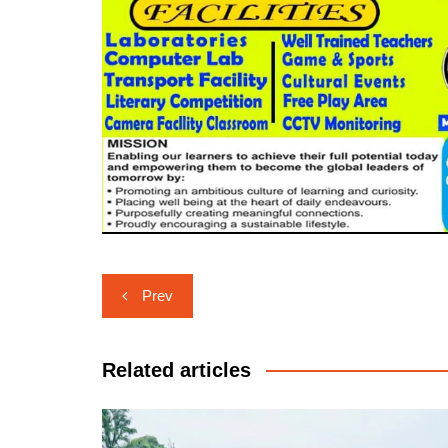
Post
Prev
navigation
Related articles