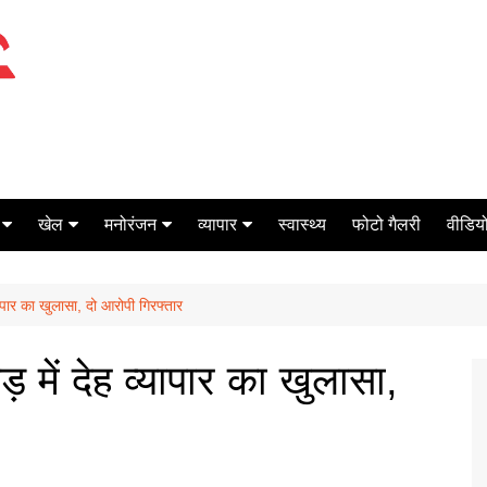
खेल
मनोरंजन
व्यापार
स्वास्थ्य
फोटो गैलरी
वीडियो
क्रिकेट
बॉक्स ऑफिस
शेयर मार्केट
यापार का खुलासा, दो आरोपी गिरफ्तार
टेनिस
मिर्च मसाला
ऑटो मोबाइल
फूटबाल
बैंकिंग
़ में देह व्यापार का खुलासा,