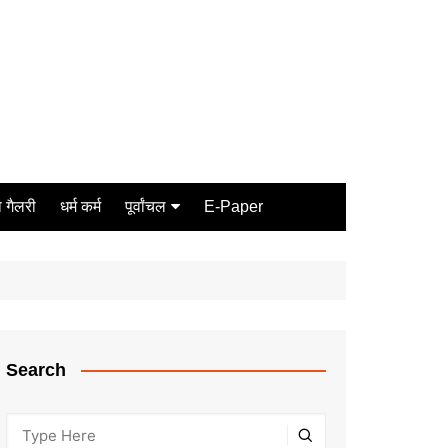
 गैलरी
धर्म कर्म
पूर्वांचल
E-Paper
Varanasi
जौनपुर
गोरखपुर
ग़ाज़ीपुर
Search
मीरजापुर