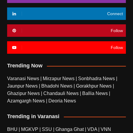
Connect
Follow
Follow
Trending Now
Varanasi News
|
Mirzapur News
|
Sonbhadra News
|
Jaunpur News
|
Bhadohi News
|
Gorakhpur News
|
Ghazipur News
|
Chandauli News
|
Ballia News
|
Azamgargh News
|
Deoria News
Trending in Varanasi
BHU
|
MGKVP
|
SSU
|
Ghanga Ghat
|
VDA
|
VNN