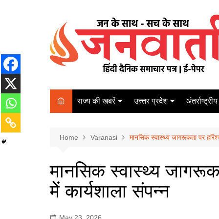
Skip
to
content
राज्य की खबरें
उत्त्तर प्रदेश
अंतर्राष्ट्रीय
बिहार
Varanasi
दरभंगा
पर्यटन
कानपुर
Home
कोलकाता
Varanasi
मानसिक स्वास्थ्य जागरूकता पर हरिश्चं
पटना
अम्बेडकर नगर
चेन्नई
भागलपुर
मानसिक स्वास्थ्य जागरूक
आज़मगढ़
नई दिल्ली
में कार्यशाला संपन्न
ग़ाज़ीपुर
मुम्बई
बलिया
May 23, 2026