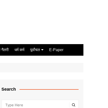
 गैलरी
धर्म कर्म
पूर्वांचल
E-Paper
Varanasi
जौनपुर
गोरखपुर
ग़ाज़ीपुर
Search
मीरजापुर