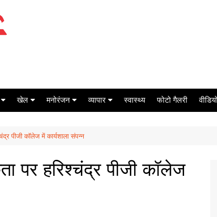
खेल
मनोरंजन
व्यापार
स्वास्थ्य
फोटो गैलरी
वीडियो
क्रिकेट
बॉक्स ऑफिस
शेयर मार्केट
द्र पीजी कॉलेज में कार्यशाला संपन्न
टेनिस
मिर्च मसाला
ऑटो मोबाइल
फूटबाल
बैंकिंग
ता पर हरिश्चंद्र पीजी कॉलेज