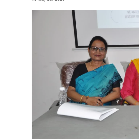
गोरखपुर
लखनऊ
सोनभद्र