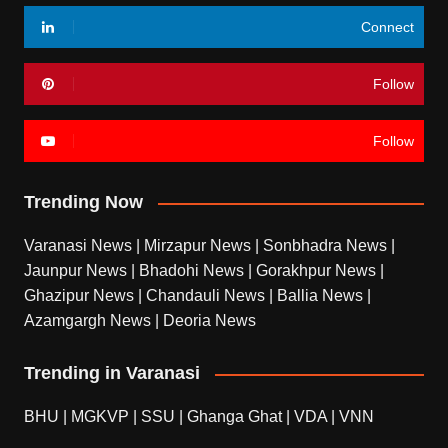
Connect
Follow
Follow
Trending Now
Varanasi News
|
Mirzapur News
|
Sonbhadra News
|
Jaunpur News
|
Bhadohi News
|
Gorakhpur News
|
Ghazipur News
|
Chandauli News
|
Ballia News
|
Azamgargh News
|
Deoria News
Trending in Varanasi
BHU
|
MGKVP
|
SSU
|
Ghanga Ghat
|
VDA
|
VNN