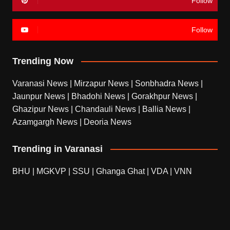
Follow
Follow
Trending Now
Varanasi News
|
Mirzapur News
|
Sonbhadra News
|
Jaunpur News
|
Bhadohi News
|
Gorakhpur News
|
Ghazipur News
|
Chandauli News
|
Ballia News
|
Azamgargh News
|
Deoria News
Trending in Varanasi
BHU
|
MGKVP
|
SSU
|
Ghanga Ghat
|
VDA
|
VNN