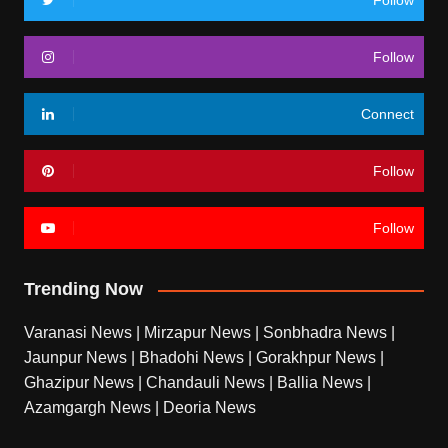
Follow
Follow
Connect
Follow
Follow
Trending Now
Varanasi News
|
Mirzapur News
|
Sonbhadra News
|
Jaunpur News
|
Bhadohi News
|
Gorakhpur News
|
Ghazipur News
|
Chandauli News
|
Ballia News
|
Azamgargh News
|
Deoria News