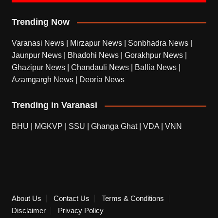
Trending Now
Varanasi News
|
Mirzapur News
|
Sonbhadra News
|
Jaunpur News
|
Bhadohi News
|
Gorakhpur News
|
Ghazipur News
|
Chandauli News
|
Ballia News
|
Azamgargh News
|
Deoria News
Trending in Varanasi
BHU
|
MGKVP
|
SSU
|
Ghanga Ghat
|
VDA
|
VNN
About Us
Contact Us
Terms & Conditions
Disclaimer
Privacy Policy