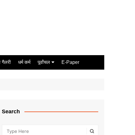
 गैलरी
धर्म कर्म
पूर्वांचल
E-Paper
Varanasi
जौनपुर
गोरखपुर
ग़ाज़ीपुर
Search
मीरजापुर