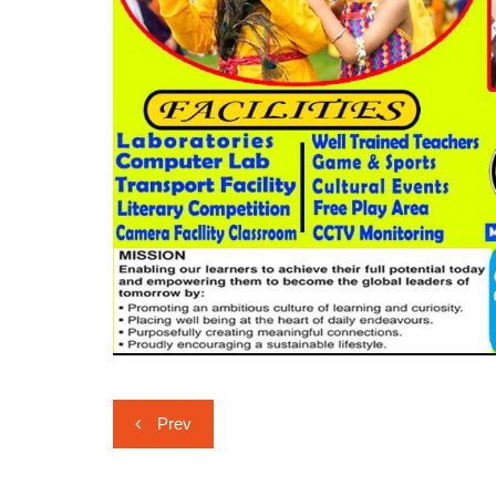
Post
Prev
navigation