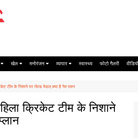
खेल
मनोरंजन
व्यापार
स्वास्थ्य
फोटो गैलरी
वीडियो
क्रिकेट
बॉक्स ऑफिस
शेयर मार्केट
केट टीम के निशाने पर गोल्ड मेडल,क्या है गेम प्लान
टेनिस
मिर्च मसाला
ऑटो मोबाइल
फूटबाल
बैंकिंग
महिला क्रिकेट टीम के निशाने
प्लान