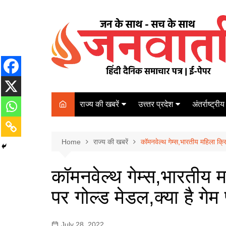
Skip
to
content
राज्य की खबरें
उत्त्तर प्रदेश
अंतर्राष्ट्रीय
बिहार
Varanasi
दरभंगा
पर्यटन
कानपुर
Home
कोलकाता
राज्य की खबरें
कॉमनवेल्थ गेम्स,भारतीय महिला क्रि
पटना
अम्बेडकर नगर
चेन्नई
भागलपुर
कॉमनवेल्थ गेम्स,भारतीय 
आज़मगढ़
नई दिल्ली
पर गोल्ड मेडल,क्या है गेम 
ग़ाज़ीपुर
मुम्बई
बलिया
July 28, 2022