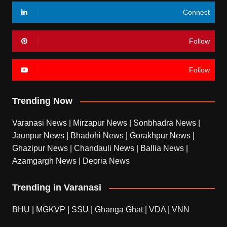
Connect
Follow
Follow
Trending Now
Varanasi News
|
Mirzapur News
|
Sonbhadra News
|
Jaunpur News
|
Bhadohi News
|
Gorakhpur News
|
Ghazipur News
|
Chandauli News
|
Ballia News
|
Azamgargh News
|
Deoria News
Trending in Varanasi
BHU
|
MGKVP
|
SSU
|
Ghanga Ghat
|
VDA
|
VNN