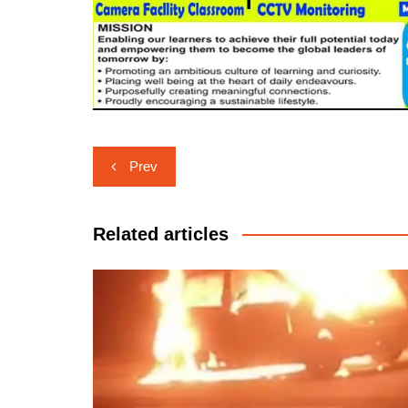
Post
Prev
navigation
Related articles