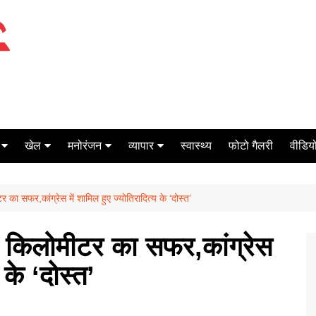
खेल
मनोरंजन
व्यापार
स्वास्थ्य
फोटो गैलरी
वीडियो
क्रिकेट
बॉक्स ऑफिस
शेयर मार्केट
 का सफर,कांग्रेस में शामिल हुए ज्योतिरादित्य के ‘दोस्त’
टेनिस
मिर्च मसाला
ऑटो मोबाइल
फूटबाल
बैंकिंग
0 किलोमीटर का सफर,कांग्रेस
 के ‘दोस्त’