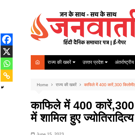
Skip
to
content
राज्य की खबरें
उत्त्तर प्रदेश
अंतर्राष्ट्रीय
बिहार
Varanasi
दरभंगा
पर्यटन
कानपुर
Home
कोलकाता
राज्य की खबरें
काफिले में 400 कारें,300 किलोमीटर
पटना
अम्बेडकर नगर
चेन्नई
भागलपुर
काफिले में 400 कारें,30
आज़मगढ़
नई दिल्ली
में शामिल हुए ज्योतिरादित्य
ग़ाज़ीपुर
मुम्बई
बलिया
June 15, 2023