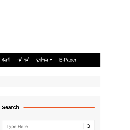
 गैलरी
धर्म कर्म
पूर्वांचल
E-Paper
Varanasi
जौनपुर
गोरखपुर
ग़ाज़ीपुर
Search
मीरजापुर