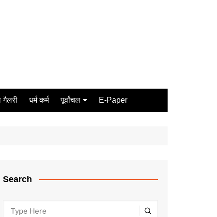
 गैलरी
धर्म कर्म
पूर्वांचल
E-Paper
Varanasi
जौनपुर
गोरखपुर
ग़ाज़ीपुर
Search
मीरजापुर