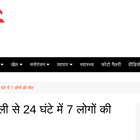
खेल
मनोरंजन
व्यापार
स्वास्थ्य
फोटो गैलरी
वीडियो
क्रिकेट
बॉक्स ऑफिस
शेयर मार्केट
टे में 7 लोगों की मौत
टेनिस
मिर्च मसाला
ऑटो मोबाइल
फूटबाल
बैंकिंग
से 24 घंटे में 7 लोगों की