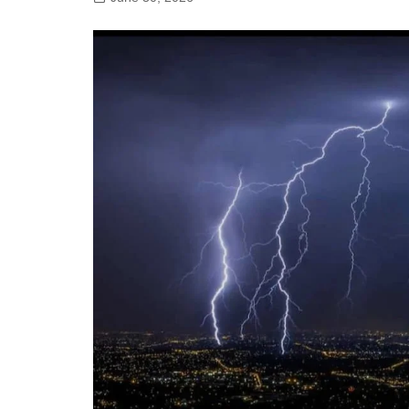
गोरखपुर
लखनऊ
सोनभद्र