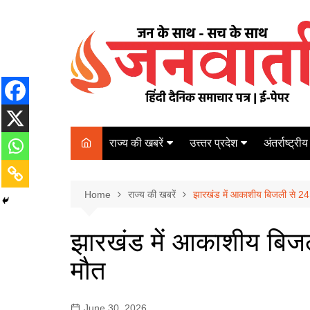
Skip
to
content
राज्य की खबरें
उत्त्तर प्रदेश
अंतर्राष्ट्रीय
बिहार
Varanasi
दरभंगा
पर्यटन
कानपुर
Home
कोलकाता
राज्य की खबरें
झारखंड में आकाशीय बिजली से 24 घं
पटना
अम्बेडकर नगर
चेन्नई
भागलपुर
झारखंड में आकाशीय बिजली 
आज़मगढ़
नई दिल्ली
मौत
ग़ाज़ीपुर
मुम्बई
बलिया
June 30, 2026